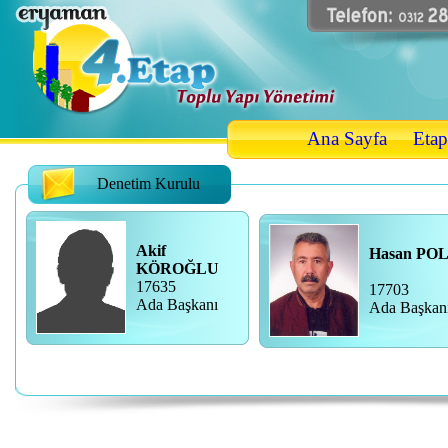
Ana Sayfa
Etap
Denetim Kurulu
Akif
Hasan PO
KÖROĞLU
17635
17703
Ada Başkanı
Ada Başkan